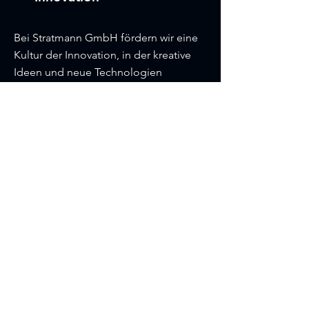
Bei Stratmann GmbH fördern wir eine
Kultur der Innovation, in der kreative
Ideen und neue Technologien
kontinuierlich vorangetrieben werden,
um die Effizienz und Qualität unserer
Fertigungsprozesse zu steigern.
Transparenz
Wir legen besonderen Wert auf
Transparenz in unserer
Zusammenarbeit und Kommunikation.
Unsere Kunden können sich darauf
verlassen, dass sie stets über den